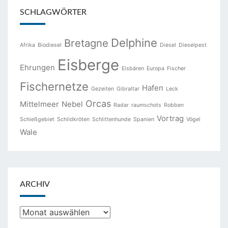
SCHLAGWÖRTER
Delphine
Bretagne
Afrika
Biodiesel
Diesel
Dieselpest
Eisberge
Ehrungen
Eisbären
Europa
Fischer
Fischernetze
Hafen
Gezeiten
Gibraltar
Leck
Orcas
Mittelmeer
Nebel
Radar
raumschots
Robben
Vortrag
Schießgebiet
Schildkröten
Schlittenhunde
Spanien
Vögel
Wale
ARCHIV
Archiv