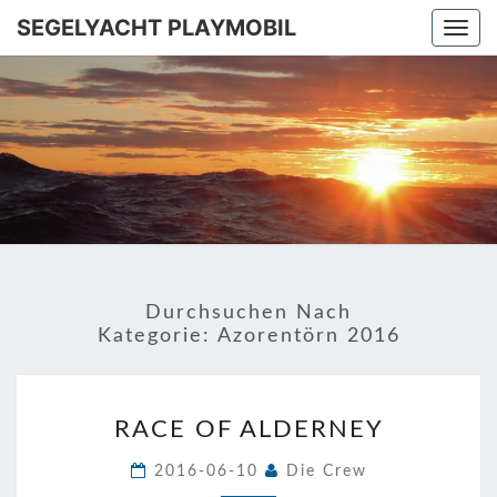
SEGELYACHT PLAYMOBIL
Togg
navi
SEGELYA
Ins
Mittelmeer!
PLAYMOB
Durchsuchen Nach
Kategorie:
Azorentörn 2016
RACE
RACE OF ALDERNEY
OF
ALDERNEY
2016-06-10
Die Crew