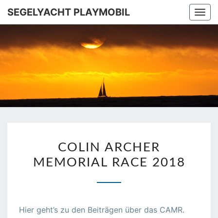
SEGELYACHT PLAYMOBIL
Togg
navi
SEGELYA
Ins
Mittelmeer!
PLAYMOB
COLIN
COLIN ARCHER
ARCHER
MEMORIAL RACE 2018
MEMORIAL
RACE
2018
Hier geht’s zu den Beiträgen über das CAMR.