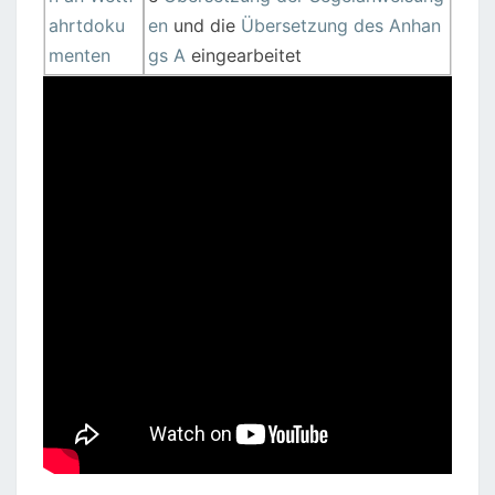
ahrtdoku
en
und die
Übersetzung des Anhan
menten
gs A
eingearbeitet