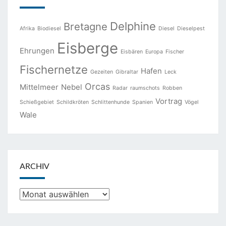
Delphine
Bretagne
Afrika
Biodiesel
Diesel
Dieselpest
Eisberge
Ehrungen
Eisbären
Europa
Fischer
Fischernetze
Hafen
Gezeiten
Gibraltar
Leck
Orcas
Mittelmeer
Nebel
Radar
raumschots
Robben
Vortrag
Schießgebiet
Schildkröten
Schlittenhunde
Spanien
Vögel
Wale
ARCHIV
Archiv