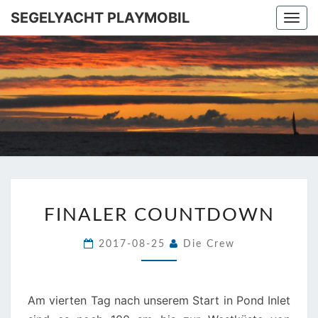
SEGELYACHT PLAYMOBIL
Togg
navi
SEGELYA
Ins
Mittelmeer!
PLAYMOB
FINALER
FINALER COUNTDOWN
COUNTDOWN
2017-08-25
Die Crew
Am vierten Tag nach unserem Start in Pond Inlet