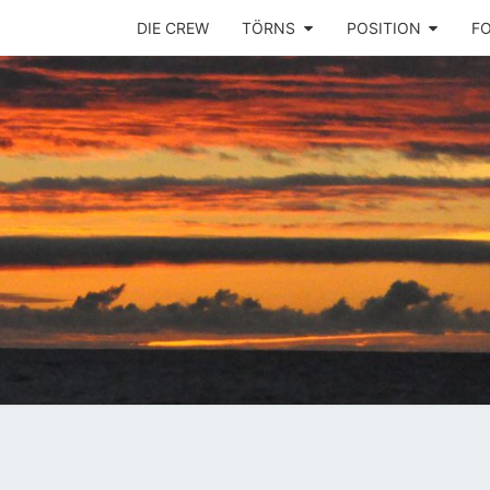
DIE CREW
TÖRNS
POSITION
F
Ins
SEGE
Mittelmeer!
PLAY