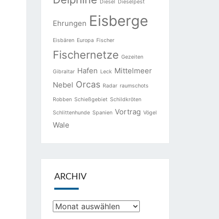
Diesel
Dieselpest
Eisberge
Ehrungen
Eisbären
Europa
Fischer
Fischernetze
Gezeiten
Hafen
Mittelmeer
Gibraltar
Leck
Orcas
Nebel
Radar
raumschots
Robben
Schießgebiet
Schildkröten
Vortrag
Schlittenhunde
Spanien
Vögel
Wale
ARCHIV
Archiv