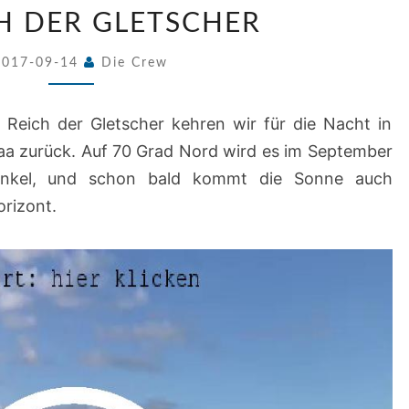
IM
CH DER GLETSCHER
REICH
DER
2017-09-14
Die Crew
GLETSCHER
 Reich der Gletscher kehren wir für die Nacht in
taa zurück. Auf 70 Grad Nord wird es im September
unkel, und schon bald kommt die Sonne auch
orizont.