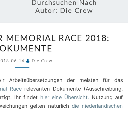
Durchsuchen Nach
Autor:
Die Crew
COLIN
R MEMORIAL RACE 2018:
ARCHER
OKUMENTE
MEMORIAL
RACE
2018-06-14
Die Crew
2018:
DOKUMENTE
r Arbeitsübersetzungen der meisten für das
ial Race
relevanten Dokumente (Ausschreibung,
tigt. Ihr findet
hier eine Übersicht.
Nutzung auf
weichungen gelten natürlich
die niederländischen