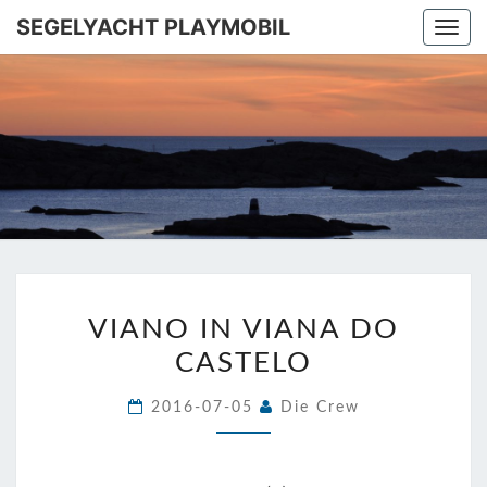
SEGELYACHT PLAYMOBIL
Togg
navi
SEGELYA
Ins
Mittelmeer!
PLAYMOB
VIANO
VIANO IN VIANA DO
IN
CASTELO
VIANA
DO
2016-07-05
Die Crew
CASTELO