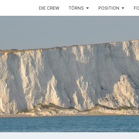
DIE CREW
TÖRNS
POSITION
F
Ins
SEGE
Mittelmeer!
PLAY