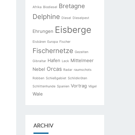
Bretagne
Afrika
Biodiesel
Delphine
Diesel
Dieselpest
Eisberge
Ehrungen
Eisbären
Europa
Fischer
Fischernetze
Gezeiten
Hafen
Mittelmeer
Gibraltar
Leck
Orcas
Nebel
Radar
raumschots
Robben
Schießgebiet
Schildkröten
Vortrag
Schlittenhunde
Spanien
Vögel
Wale
ARCHIV