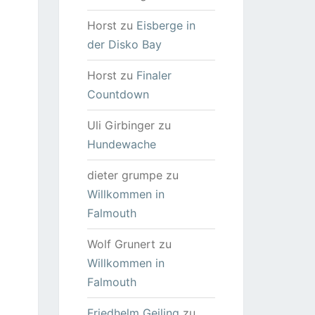
Horst
zu
Eisberge in
der Disko Bay
Horst
zu
Finaler
Countdown
Uli Girbinger
zu
Hundewache
dieter grumpe
zu
Willkommen in
Falmouth
Wolf Grunert
zu
Willkommen in
Falmouth
Friedhelm Geiling
zu