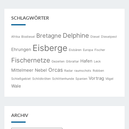
SCHLAGWÖRTER
Delphine
Bretagne
Afrika
Biodiesel
Diesel
Dieselpest
Eisberge
Ehrungen
Eisbären
Europa
Fischer
Fischernetze
Hafen
Gezeiten
Gibraltar
Leck
Orcas
Mittelmeer
Nebel
Radar
raumschots
Robben
Vortrag
Schießgebiet
Schildkröten
Schlittenhunde
Spanien
Vögel
Wale
ARCHIV