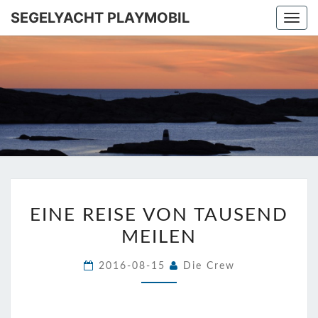
SEGELYACHT PLAYMOBIL
Togg
navi
SEGELYA
Ins
Mittelmeer!
PLAYMOB
EINE
EINE REISE VON TAUSEND
REISE
MEILEN
VON
TAUSEND
2016-08-15
Die Crew
MEILEN