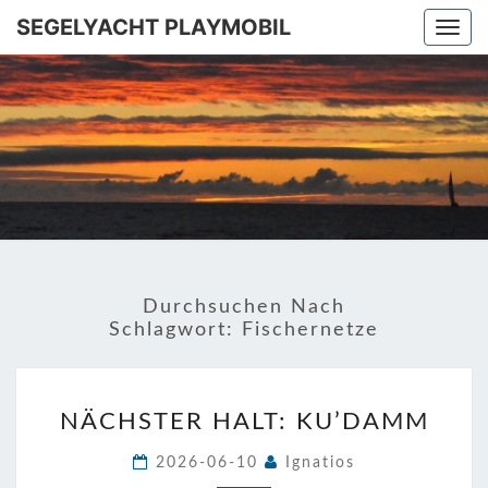
SEGELYACHT PLAYMOBIL
Togg
navi
SEGELYA
Ins
Mittelmeer!
PLAYMOB
Durchsuchen Nach
Schlagwort:
Fischernetze
NÄCHSTER
NÄCHSTER HALT: KU’DAMM
HALT:
KU’DAMM
2026-06-10
Ignatios