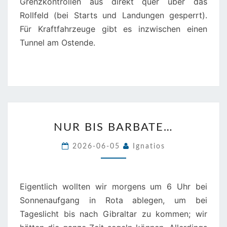
Grenzkontrollen aus direkt quer über das
Rollfeld (bei Starts und Landungen gesperrt).
Für Kraftfahrzeuge gibt es inzwischen einen
Tunnel am Ostende.
NUR
NUR BIS BARBATE…
BIS
BARBATE…
2026-06-05
Ignatios
Eigentlich wollten wir morgens um 6 Uhr bei
Sonnenaufgang in Rota ablegen, um bei
Tageslicht bis nach Gibraltar zu kommen; wir