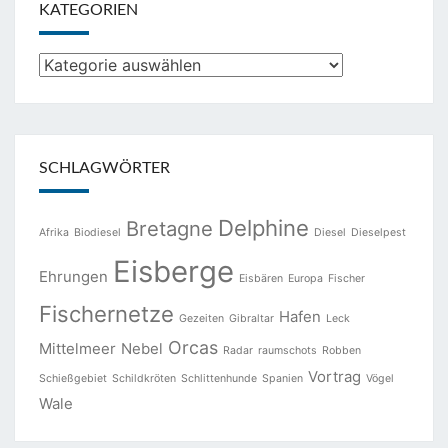
KATEGORIEN
Kategorien
SCHLAGWÖRTER
Delphine
Bretagne
Afrika
Biodiesel
Diesel
Dieselpest
Eisberge
Ehrungen
Eisbären
Europa
Fischer
Fischernetze
Hafen
Gezeiten
Gibraltar
Leck
Orcas
Mittelmeer
Nebel
Radar
raumschots
Robben
Vortrag
Schießgebiet
Schildkröten
Schlittenhunde
Spanien
Vögel
Wale