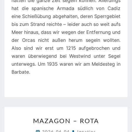
hätten die ganze Zeit segeln können. Allerdings
hat die spanische Armada südlich von Cadiz
eine Schießübung abgehalten, deren Sperrgebiet
bis zum Strand reichte – leider auch so weit aufs
Meer hinaus, dass wir wegen der Entfernung und
der Orcas nicht außen herum segeln wollten.
Also sind wir erst um 1215 aufgebrochen und
waren überwiegend bei Westwind unter Segel
unterwegs. Um 1935 waren wir am Meldesteg in
Barbate.
MAZAGON
MAZAGON – ROTA
–
ROTA