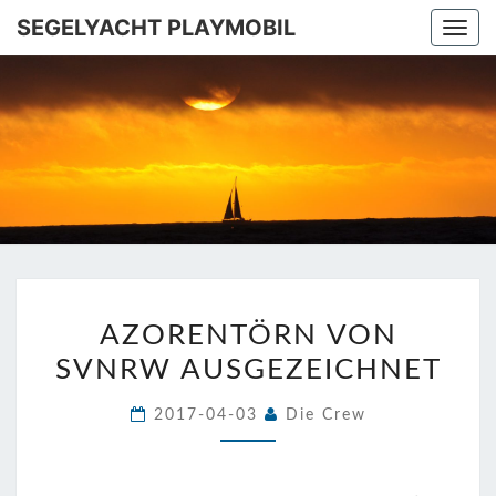
SEGELYACHT PLAYMOBIL
Togg
navi
SEGELYA
Ins
Mittelmeer!
PLAYMOB
AZORENTÖRN
AZORENTÖRN VON
VON
SVNRW AUSGEZEICHNET
SVNRW
AUSGEZEICHNET
2017-04-03
Die Crew