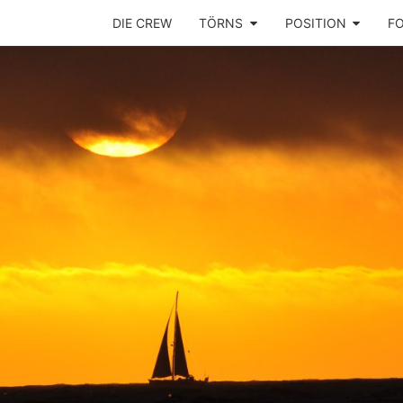
DIE CREW
TÖRNS
POSITION
F
Ins
SEGE
Mittelmeer!
PLAY