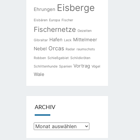
Eisberge
Ehrungen
Eisbären
Europa
Fischer
Fischernetze
Gezeiten
Hafen
Mittelmeer
Gibraltar
Leck
Orcas
Nebel
Radar
raumschots
Robben
Schießgebiet
Schildkröten
Vortrag
Schlittenhunde
Spanien
Vögel
Wale
ARCHIV
Archiv