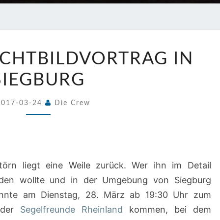
28.3.2017:
LICHTBILDVORTRAG IN
LICHTBILDVORTRAG
IN
SIEGBURG
SIEGBURG
2017-03-24
Die Crew
örn liegt eine Weile zurück. Wer ihn im Detail
den wollte und in der Umgebung von Siegburg
nnte am Dienstag, 28. März ab 19:30 Uhr zum
 der
Segelfreunde Rheinland
kommen, bei dem