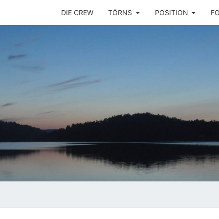
DIE CREW
TÖRNS
POSITION
F
Ins
SEGE
Mittelmeer!
PLAY