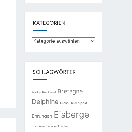
KATEGORIEN
Kategorien
SCHLAGWÖRTER
Bretagne
Afrika
Biodiesel
Delphine
Diesel
Dieselpest
Eisberge
Ehrungen
Eisbären
Europa
Fischer