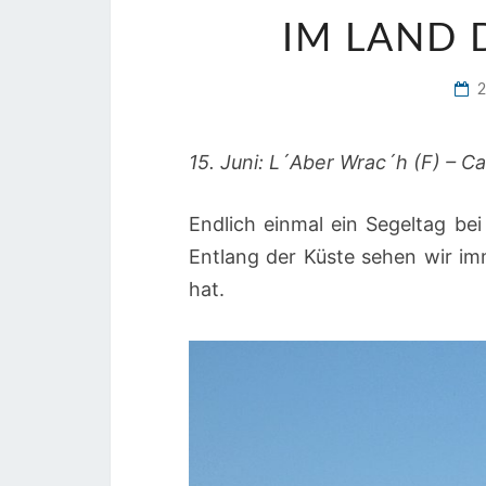
IM LAND 
15. Juni: L´Aber Wrac´h (F) – C
Endlich einmal ein Segeltag b
Entlang der Küste sehen wir imm
hat.