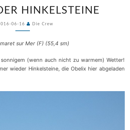
IM
DER HINKELSTEINE
LAND
DER
2016-06-16
Die Crew
HINKELSTEINE
amaret sur Mer (F) (55,4 sm)
ei sonnigem (wenn auch nicht zu warmem) Wetter!
er wieder Hinkelsteine, die Obelix hier abgeladen